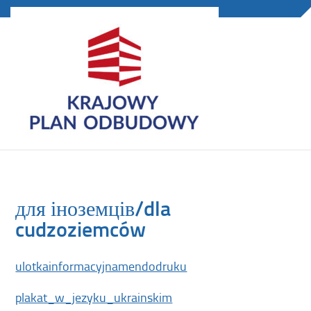
для іноземців/dla
cudzoziemców
ulotkainformacyjnamendodruku
plakat_w_jezyku_ukrainskim