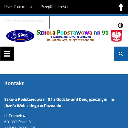
Przejdź do menu
Przejdź do treści
Przejdź do wyszukiwarki
Kontakt
Szkoła Podstawowa nr 91 z Oddziałami Dwujęzycznymi im.
Józefa Wybickiego w Poznaniu
ul. Promyk 4
60-393 Poznań
+48 61 861 81 76