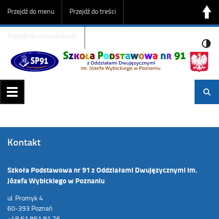
Przejdź do menu
Przejdź do treści
Przejdź do wyszukiwarki
Kontakt
Szkoła Podstawowa nr 91 z Oddziałami Dwujęzycznymi im.
Józefa Wybickiego w Poznaniu
ul. Promyk 4
60-393 Poznań
+48 61 861 81 76