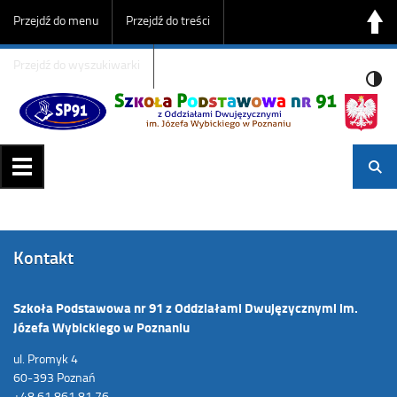
Przejdź do menu
Przejdź do treści
Przejdź do wyszukiwarki
Kontakt
Szkoła Podstawowa nr 91 z Oddziałami Dwujęzycznymi im.
Józefa Wybickiego w Poznaniu
ul. Promyk 4
60-393 Poznań
+48 61 861 81 76