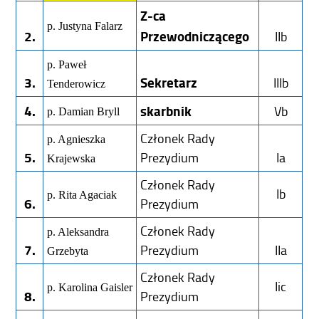
Z-ca
p. Justyna Falarz
2.
Przewodniczącego
IIb
p. Paweł
3.
Sekretarz
IIIb
Tenderowicz
4.
skarbnik
Vb
p. Damian Bryll
Członek Rady
p. Agnieszka
5.
Prezydium
Ia
Krajewska
Członek Rady
Ib
p. Rita Agaciak
6.
Prezydium
Członek Rady
p. Aleksandra
7.
Prezydium
IIa
Grzebyta
Członek Rady
Iic
p. Karolina Gaisler
8.
Prezydium