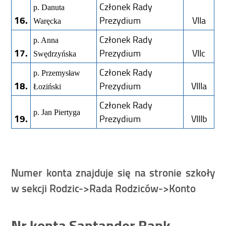
Członek Rady
p. Danuta
16.
Prezydium
VIIa
Waręcka
Członek Rady
p. Anna
17.
Prezydium
VIIc
Swędrzyńska
Członek Rady
p. Przemysław
18.
Prezydium
VIIIa
Łoziński
Członek Rady
p. Jan Piertyga
19.
Prezydium
VIIIb
Numer konta znajduje się na stronie szkoły
w sekcji Rodzic->Rada Rodziców->Konto
Nr konta Santander Bank