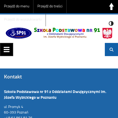
Przejdź do menu
Przejdź do treści
Przejdź do wyszukiwarki
Kontakt
Szkoła Podstawowa nr 91 z Oddziałami Dwujęzycznymi im.
Józefa Wybickiego w Poznaniu
ul. Promyk 4
60-393 Poznań
+48 61 861 81 76