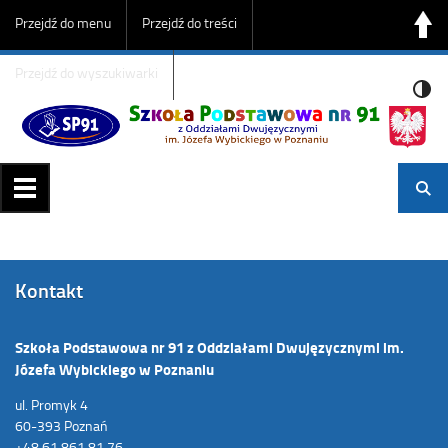
Przejdź do menu
Przejdź do treści
Przejdź do wyszukiwarki
Kontakt
Szkoła Podstawowa nr 91 z Oddziałami Dwujęzycznymi im.
Józefa Wybickiego w Poznaniu
ul. Promyk 4
60-393 Poznań
+48 61 861 81 76