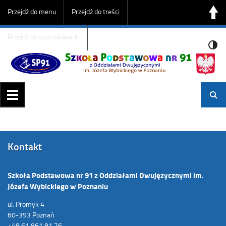
Przejdź do menu
Przejdź do treści
Przejdź do wyszukiwarki
Kontakt
Szkoła Podstawowa nr 91 z Oddziałami Dwujęzycznymi im.
Józefa Wybickiego w Poznaniu
ul. Promyk 4
60-393 Poznań
+48 61 861 81 76