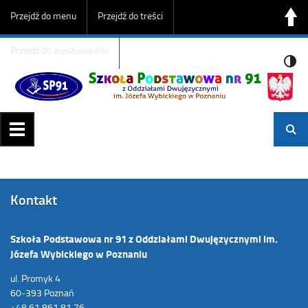
Przejdź do menu
Przejdź do treści
Przejdź do wyszukiwarki
Kontakt
Szkoła Podstawowa nr 91 z Oddziałami Dwujęzycznymi im.
Józefa Wybickiego w Poznaniu
ul. Promyk 4
60-393 Poznań
+48 61 861 81 76