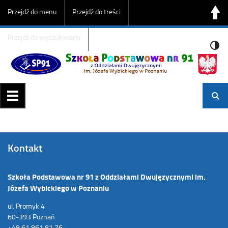
Przejdź do menu
Przejdź do treści
Przejdź do wyszukiwarki
Kontakt
Szkoła Podstawowa nr 91 z Oddziałami Dwujęzycznymi im.
Józefa Wybickiego w Poznaniu
ul. Promyk 4
60-393 Poznań
+48 61 861 81 76