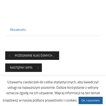
Aktualności
POŻEGNANIE KLAS ÓSMYCH…
NASTĘPNY WPIS
Używamy ciasteczek do celów statystycznych, aby świadczyć
usługi na najwyższym poziomie. Dalsze korzystanie z witryny
oznacza zgodę na ich używanie. Więcej informacji na ten temat
Copyright © DostepneSzkoly.pl |
znajdziesz w naszej polityce prywatności i cookies.
Ok, rozumiem
Deklaracja dostępności