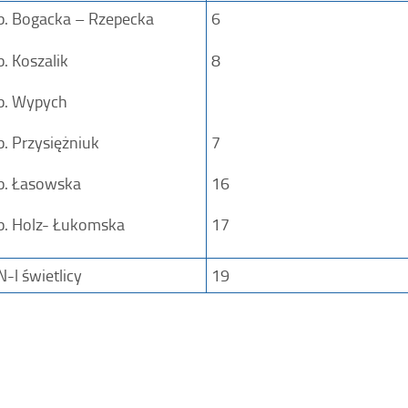
p. Bogacka – Rzepecka
6
p. Koszalik
8
p. Wypych
p. Przysiężniuk
7
p. Łasowska
16
p. Holz- Łukomska
17
N-l świetlicy
19