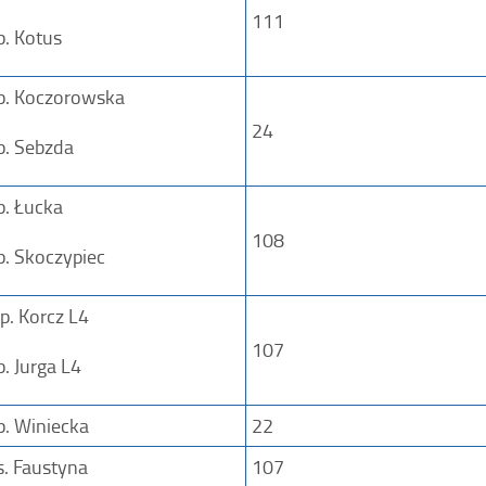
111
p. Kotus
p. Koczorowska
24
p. Sebzda
p. Łucka
108
p. Skoczypiec
p. Korcz L4
107
p. Jurga L4
p. Winiecka
22
s. Faustyna
107