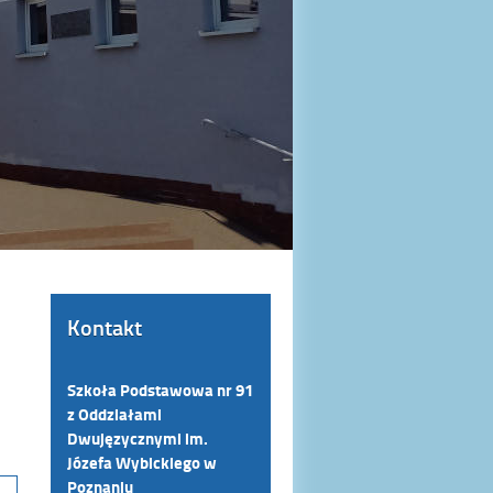
Kontakt
Szkoła Podstawowa nr 91
z Oddziałami
Dwujęzycznymi im.
Józefa Wybickiego w
Poznaniu