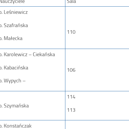
Nauczyciele
Sala
p. Leśniewicz
p. Szafrańska
110
p. Małecka
p. Karolewicz – Ciekańska
p. Kabacińska
106
p. Wypych –
114
p. Szymańska
113
p. Konstańczak