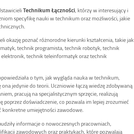
Technikum Łączności
dstawicieli
, którzy w interesujący i
czniom specyfikę nauki w technikum oraz możliwości, jakie
chnicznych.
i okazję poznać różnorodne kierunki kształcenia, takie jak
matyk, technik programista, technik robotyk, technik
 elektronik, technik teleinformatyk oraz technik
powiedziała o tym, jak wygląda nauka w technikum,
ię ona jedynie do teorii. Uczniowie łączą wiedzę zdobywaną
niem, pracują na specjalistycznym sprzęcie, realizują
ię poprzez doświadczenie, co pozwala im lepiej zrozumieć
ać konkretne umiejętności zawodowe.
budziły informacje o nowoczesnych pracowniach,
fikacji zawodowych oraz praktykach, które pozwalają