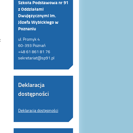
Szkoła Podstawowa nr 91
z Oddziałami
Dwujęzycznymi im.
Józefa Wybickiego w
Poznaniu
:
ul. Promyk 4
60-393 Poznań
+48 61 861 81 76
sekretariat@sp91.pl
Deklaracja
dostępności
Deklaracja dostępności